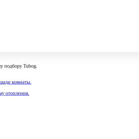
му подбору Tubog.
ощади комнаты.
му отопления.