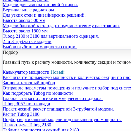
Модели для замены типовой батареи.
Вертикальные радиаторы
Для узких стен и дизайнерских решений.
Высота около 500 мм
Модели близкой к стандартному межосевому расстоянию.
Высота около 1800 мм
Tubog 2180 и 3180 для вертикального сценария.
2- и 3-трубчатые модели
Выбор глубины и мощности секции.
Подбор
Главный путь к расчету мощности, количеству секций и точно
Калькулятор мощности
Новый
Рассчитайте примерную мощность и количество секций по пл
Запросить точный подбор
Отправьте параметры помещения и получите подбор под систе
Как подобрать Tubog по мощности
Главная статья по логике коммерческого подбора.
Tubog 3057 по площади
Практический расчет стандартной 3-трубчатой модели.
Расчет Tubog 3180
Подбор вертикальной модели под повышенную мощность.
Теплоотдача Tubog 2180
Таблица мощности и секций для 2180.