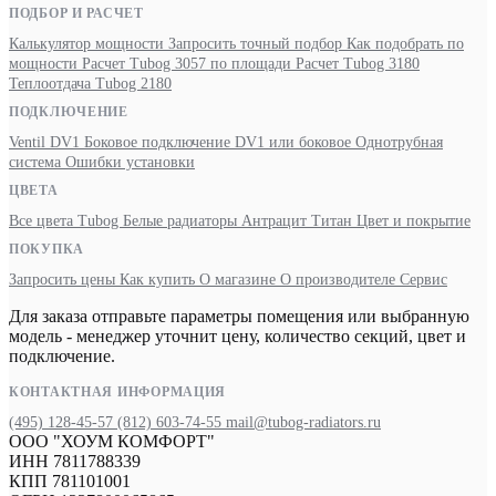
ПОДБОР И РАСЧЕТ
Калькулятор мощности
Запросить точный подбор
Как подобрать по
мощности
Расчет Tubog 3057 по площади
Расчет Tubog 3180
Теплоотдача Tubog 2180
ПОДКЛЮЧЕНИЕ
Ventil DV1
Боковое подключение
DV1 или боковое
Однотрубная
система
Ошибки установки
ЦВЕТА
Все цвета Tubog
Белые радиаторы
Антрацит
Титан
Цвет и покрытие
ПОКУПКА
Запросить цены
Как купить
О магазине
О производителе
Сервис
Для заказа отправьте параметры помещения или выбранную
модель - менеджер уточнит цену, количество секций, цвет и
подключение.
КОНТАКТНАЯ ИНФОРМАЦИЯ
(495) 128-45-57
(812) 603-74-55
mail@tubog-radiators.ru
ООО "ХОУМ КОМФОРТ"
ИНН 7811788339
КПП 781101001