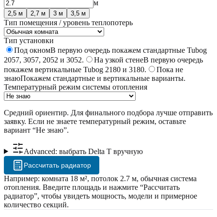
м
2,5
м
2,7
м
3
м
3,5
м
Тип помещения / уровень теплопотерь
Тип установки
Под окном
В первую очередь покажем стандартные Tubog
2057, 3057, 2052 и 3052.
На узкой стене
В первую очередь
покажем вертикальные Tubog 2180 и 3180.
Пока не
знаю
Покажем стандартные и вертикальные варианты.
Температурный режим системы отопления
Средний ориентир. Для финального подбора лучше отправить
заявку.
Если не знаете температурный режим, оставьте
вариант “Не знаю”.
Advanced: выбрать Delta T вручную
Рассчитать радиатор
Например: комната 18 м², потолок 2.7 м, обычная система
отопления. Введите площадь и нажмите “Рассчитать
радиатор”, чтобы увидеть мощность, модели и примерное
количество секций.