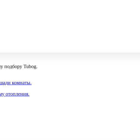
му подбору Tubog.
ощади комнаты.
му отопления.