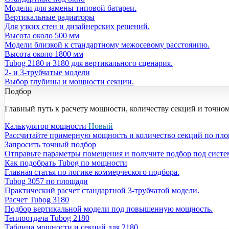
Модели для замены типовой батареи.
Вертикальные радиаторы
Для узких стен и дизайнерских решений.
Высота около 500 мм
Модели близкой к стандартному межосевому расстоянию.
Высота около 1800 мм
Tubog 2180 и 3180 для вертикального сценария.
2- и 3-трубчатые модели
Выбор глубины и мощности секции.
Подбор
Главный путь к расчету мощности, количеству секций и точно
Калькулятор мощности
Новый
Рассчитайте примерную мощность и количество секций по пл
Запросить точный подбор
Отправьте параметры помещения и получите подбор под систе
Как подобрать Tubog по мощности
Главная статья по логике коммерческого подбора.
Tubog 3057 по площади
Практический расчет стандартной 3-трубчатой модели.
Расчет Tubog 3180
Подбор вертикальной модели под повышенную мощность.
Теплоотдача Tubog 2180
Таблица мощности и секций для 2180.