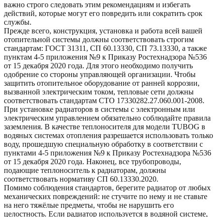
важно строго следовать этим рекомендациям и избегать
действий, которые могут его повредить или сократить срок
службы.
Прежде всего, конструкция, установка и работа всей вашей
отопительной системы должны соответствовать строгим
стандартам: ГОСТ 31311, СП 60.13330, СП 73.13330, а также
пунктам 4-5 приложения №9 к Приказу Ростехнадзора №536
от 15 декабря 2020 года. Для этого необходимо получить
одобрение со стороны управляющей организации. Чтобы
защитить отопительное оборудование от ранней коррозии,
вызванной электрическим током, тепловые сети должны
соответствовать стандартам СТО 17330282.27.060.001-2008.
При установке радиаторов в системы с электронным или
электрическим управлением обязательно соблюдайте правила
заземления. В качестве теплоносителя для модели TUBOG в
водяных системах отопления разрешается использовать только
воду, прошедшую специальную обработку в соответствии с
пунктами 4-5 приложения №9 к Приказу Ростехнадзора №536
от 15 декабря 2020 года. Наконец, все трубопроводы,
подающие теплоноситель к радиаторам, должны
соответствовать нормативу СП 60.13330.2020.
Помимо соблюдения стандартов, берегите радиатор от любых
механических повреждений: не стучите по нему и не ставьте
на него тяжёлые предметы, чтобы не нарушить его
целостность. Если радиатор используется в водяной системе,