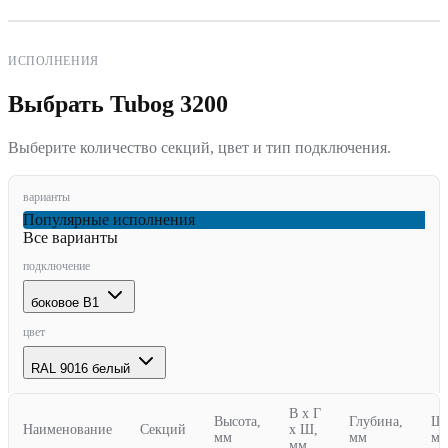
ИСПОЛНЕНИЯ
Выбрать Tubog
3200
Выберите количество секций, цвет и тип подключения.
варианты
Популярные исполнения
Все варианты
подключение
боковое
B1
цвет
RAL 9016 белый
В х Г
Высота,
Глубина,
Ши
Наименование
Секций
х Ш,
мм
мм
м
мм