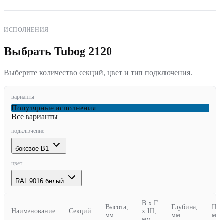
ИСПОЛНЕНИЯ
Выбрать Tubog
2120
Выберите количество секций, цвет и тип подключения.
варианты
Популярные исполнения
Все варианты
подключение
боковое
B1
цвет
RAL 9016 белый
В х Г
Высота,
Глубина,
Ши
Наименование
Секций
х Ш,
мм
мм
м
мм