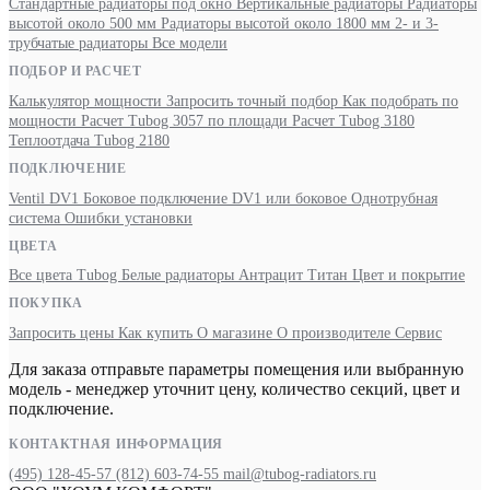
Стандартные радиаторы под окно
Вертикальные радиаторы
Радиаторы
высотой около 500 мм
Радиаторы высотой около 1800 мм
2- и 3-
трубчатые радиаторы
Все модели
ПОДБОР И РАСЧЕТ
Калькулятор мощности
Запросить точный подбор
Как подобрать по
мощности
Расчет Tubog 3057 по площади
Расчет Tubog 3180
Теплоотдача Tubog 2180
ПОДКЛЮЧЕНИЕ
Ventil DV1
Боковое подключение
DV1 или боковое
Однотрубная
система
Ошибки установки
ЦВЕТА
Все цвета Tubog
Белые радиаторы
Антрацит
Титан
Цвет и покрытие
ПОКУПКА
Запросить цены
Как купить
О магазине
О производителе
Сервис
Для заказа отправьте параметры помещения или выбранную
модель - менеджер уточнит цену, количество секций, цвет и
подключение.
КОНТАКТНАЯ ИНФОРМАЦИЯ
(495) 128-45-57
(812) 603-74-55
mail@tubog-radiators.ru