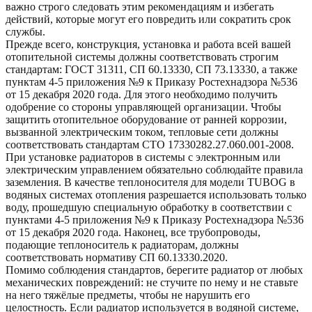
важно строго следовать этим рекомендациям и избегать
действий, которые могут его повредить или сократить срок
службы.
Прежде всего, конструкция, установка и работа всей вашей
отопительной системы должны соответствовать строгим
стандартам: ГОСТ 31311, СП 60.13330, СП 73.13330, а также
пунктам 4-5 приложения №9 к Приказу Ростехнадзора №536
от 15 декабря 2020 года. Для этого необходимо получить
одобрение со стороны управляющей организации. Чтобы
защитить отопительное оборудование от ранней коррозии,
вызванной электрическим током, тепловые сети должны
соответствовать стандартам СТО 17330282.27.060.001-2008.
При установке радиаторов в системы с электронным или
электрическим управлением обязательно соблюдайте правила
заземления. В качестве теплоносителя для модели TUBOG в
водяных системах отопления разрешается использовать только
воду, прошедшую специальную обработку в соответствии с
пунктами 4-5 приложения №9 к Приказу Ростехнадзора №536
от 15 декабря 2020 года. Наконец, все трубопроводы,
подающие теплоноситель к радиаторам, должны
соответствовать нормативу СП 60.13330.2020.
Помимо соблюдения стандартов, берегите радиатор от любых
механических повреждений: не стучите по нему и не ставьте
на него тяжёлые предметы, чтобы не нарушить его
целостность. Если радиатор используется в водяной системе,