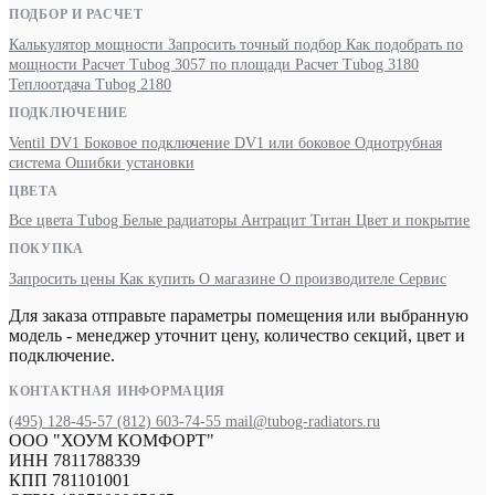
ПОДБОР И РАСЧЕТ
Калькулятор мощности
Запросить точный подбор
Как подобрать по
мощности
Расчет Tubog 3057 по площади
Расчет Tubog 3180
Теплоотдача Tubog 2180
ПОДКЛЮЧЕНИЕ
Ventil DV1
Боковое подключение
DV1 или боковое
Однотрубная
система
Ошибки установки
ЦВЕТА
Все цвета Tubog
Белые радиаторы
Антрацит
Титан
Цвет и покрытие
ПОКУПКА
Запросить цены
Как купить
О магазине
О производителе
Сервис
Для заказа отправьте параметры помещения или выбранную
модель - менеджер уточнит цену, количество секций, цвет и
подключение.
КОНТАКТНАЯ ИНФОРМАЦИЯ
(495) 128-45-57
(812) 603-74-55
mail@tubog-radiators.ru
ООО "ХОУМ КОМФОРТ"
ИНН 7811788339
КПП 781101001