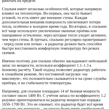
работать на пределе.
Спальня имеет несколько особенностей, которые напрямую
влияют на теплопотери. Во-первых, она часто бывает
угловой, то есть имеет две внешние стены. Каждая
дополнительная внешняя поверхность увеличивает потери
тепла, особенно в холодное время года. Во-вторых, в спальнях
всё чаще используют увеличенные оконные проёмы или
панорамное остекление, через которые тепло уходит активнее,
чем через стены. В-третьих, спальню регулярно проветривают
- перед сном или ночью - и радиатор должен быть способен
быстро восстановить комфортную температуру без резких
скачков.
Именно поэтому для спальни обычно закладывают небольшой
запас по мощности, используя коэффициент 1.1–1.3 к
базовому расчёту. Такой подход позволяет радиатору работать
в спокойном режиме, без постоянной нагрузки «на
максимум», что положительно сказывается и на сроке службы
прибора, и на стабильности температуры.
Например, для спальни площадью 14 м² базовая мощность
составит около 1400 Вт. С учётом запаса по коэффициенту 1.2
разумно ориентироваться на радиатор мощностью порядка
1650–1700 Вт. Это не означает, что радиатор будет всё время
отдавать эту мощность - он просто будет иметь необходимый