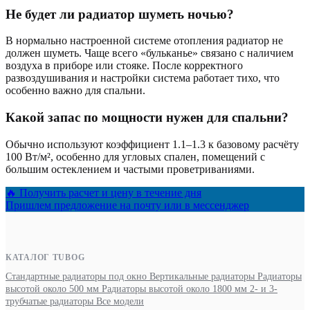
Не будет ли радиатор шуметь ночью?
В нормально настроенной системе отопления радиатор не
должен шуметь. Чаще всего «бульканье» связано с наличием
воздуха в приборе или стояке. После корректного
развоздушивания и настройки система работает тихо, что
особенно важно для спальни.
Какой запас по мощности нужен для спальни?
Обычно используют коэффициент 1.1–1.3 к базовому расчёту
100 Вт/м², особенно для угловых спален, помещений с
большим остеклением и частыми проветриваниями.
🔥 Получить расчет и цену в течение дня
Пришлем предложение на почту или в мессенджер
КАТАЛОГ TUBOG
Стандартные радиаторы под окно
Вертикальные радиаторы
Радиаторы
высотой около 500 мм
Радиаторы высотой около 1800 мм
2- и 3-
трубчатые радиаторы
Все модели