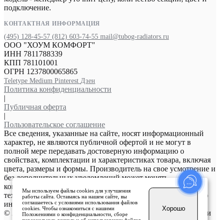
подключение.
КОНТАКТНАЯ ИНФОРМАЦИЯ
(495) 128-45-57
(812) 603-74-55
mail@tubog-radiators.ru
ООО "ХОУМ КОМФОРТ"
ИНН 7811788339
КПП 781101001
ОГРН 1237800065865
Teletype
Medium
Pinterest
Дзен
Политика конфиденциальности
|
Публичная оферта
|
Пользовательское соглашение
Все сведения, указанные на сайте, носят информационный
характер, не являются публичной офертой и не могут в
полной мере передавать достоверную информацию о
свойствах, комплектации и характеристиках товара, включая
цвета, размеры и формы. Производитель на свое усмотрение и
без дополнительных уведомлений может менять
комплектацию, внешний вид, страну производства и
Мы используем файлы cookies для улучшения
технические характеристики модели. Уточняйте подробную
работы сайта. Оставаясь на нашем сайте, вы
соглашаетесь с условиями использования файлов
информацию о товаре в инструкции.
Хорошо
cookies. Чтобы ознакомиться с нашими
© 2026 Tubog-Radiators.ru. ООО «Хоум Комфорт». Продажа и
Положениями о конфиденциальности, сборе