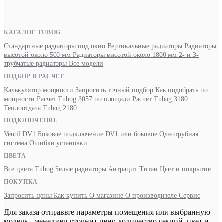
КАТАЛОГ TUBOG
Стандартные радиаторы под окно
Вертикальные радиаторы
Радиаторы
высотой около 500 мм
Радиаторы высотой около 1800 мм
2- и 3-
трубчатые радиаторы
Все модели
ПОДБОР И РАСЧЕТ
Калькулятор мощности
Запросить точный подбор
Как подобрать по
мощности
Расчет Tubog 3057 по площади
Расчет Tubog 3180
Теплоотдача Tubog 2180
ПОДКЛЮЧЕНИЕ
Ventil DV1
Боковое подключение
DV1 или боковое
Однотрубная
система
Ошибки установки
ЦВЕТА
Все цвета Tubog
Белые радиаторы
Антрацит
Титан
Цвет и покрытие
ПОКУПКА
Запросить цены
Как купить
О магазине
О производителе
Сервис
Для заказа отправьте параметры помещения или выбранную
модель - менеджер уточнит цену, количество секций, цвет и