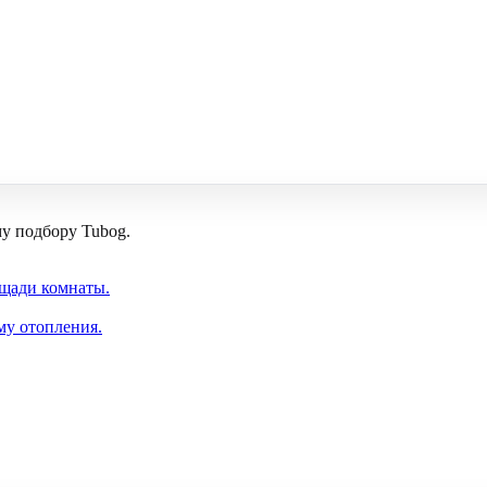
му подбору Tubog.
ощади комнаты.
му отопления.