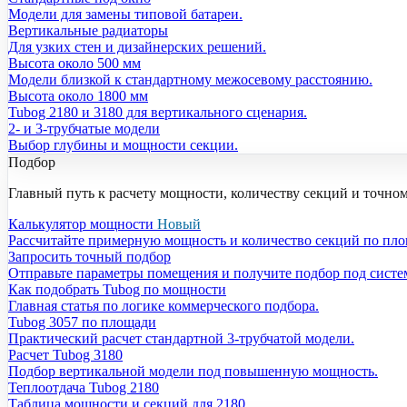
Модели для замены типовой батареи.
Вертикальные радиаторы
Для узких стен и дизайнерских решений.
Высота около 500 мм
Модели близкой к стандартному межосевому расстоянию.
Высота около 1800 мм
Tubog 2180 и 3180 для вертикального сценария.
2- и 3-трубчатые модели
Выбор глубины и мощности секции.
Подбор
Главный путь к расчету мощности, количеству секций и точно
Калькулятор мощности
Новый
Рассчитайте примерную мощность и количество секций по пл
Запросить точный подбор
Отправьте параметры помещения и получите подбор под систе
Как подобрать Tubog по мощности
Главная статья по логике коммерческого подбора.
Tubog 3057 по площади
Практический расчет стандартной 3-трубчатой модели.
Расчет Tubog 3180
Подбор вертикальной модели под повышенную мощность.
Теплоотдача Tubog 2180
Таблица мощности и секций для 2180.